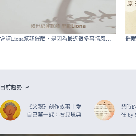
會請Liona幫我催眠，是因為最近很多事情感…
催
目前趨勢
《父親》創作故事｜愛
兒時
自己第一課：看見恩典
在 by 