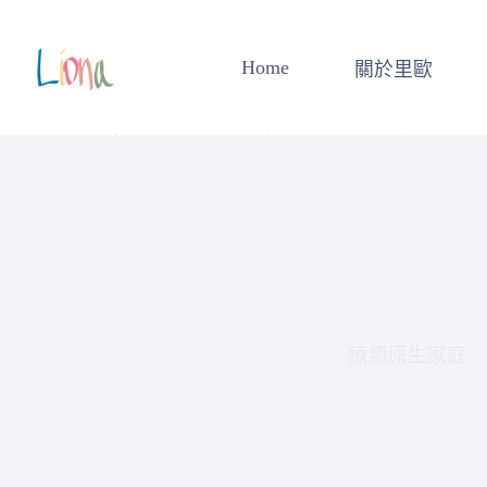
跳
至
Home
關於里歐
主
要
內
容
療癒原生家庭