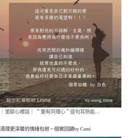
｜里歐心裡話｜ ＂要有同理心＂這句耳熟能…
清理更深層的情緒包袱－個案回饋by Cami