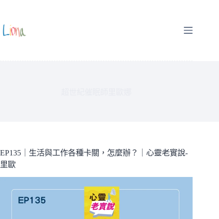
跳
至
主
要
內
容
超世紀催眠師里歐娜
EP135｜生活與工作各種卡關，怎麼辦？｜心靈老實說-
里歐